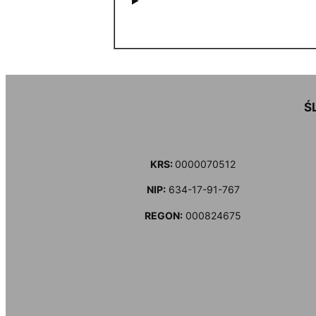
Ś
KRS:
0000070512
NIP:
634-17-91-767
REGON:
000824675