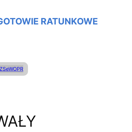
OGOTOWIE RATUNKOWE
ZS
eWOPR
WAŁY