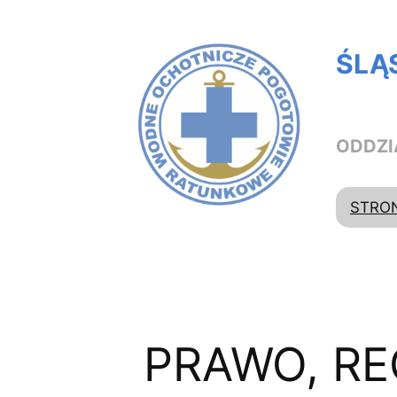
Przejdź
do
ŚLĄ
treści
ODDZI
STRO
PRAWO, RE