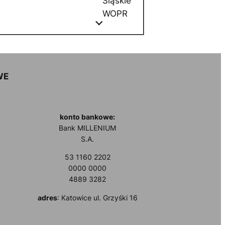
Śląskie
WOPR
WE
konto bankowe:
Bank MILLENIUM
S.A.
53 1160 2202
0000 0000
4889 3282
adres
: Katowice ul. Grzyśki 16