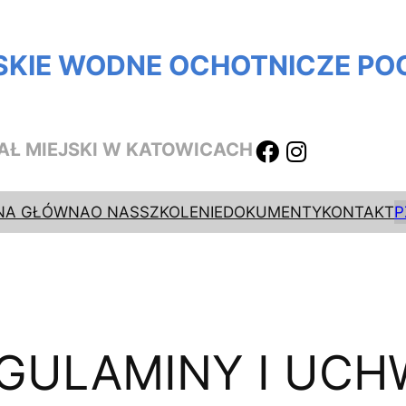
SKIE WODNE OCHOTNICZE P
AŁ MIEJSKI W KATOWICACH
NA GŁÓWNA
O NAS
SZKOLENIE
DOKUMENTY
KONTAKT
P
GULAMINY I UCH